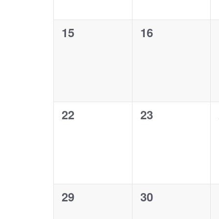
0
0
15
16
Veranstaltungen,
Veranstaltung
0
0
22
23
Veranstaltungen,
Veranstaltung
0
0
29
30
Veranstaltungen,
Veranstaltung