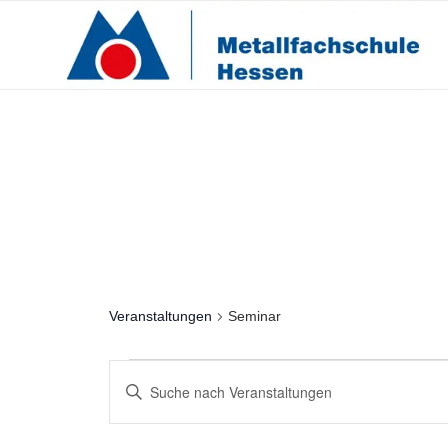
Seminar
Veranstaltungen
Seminar
Veranstaltungen
Veranstaltungen
Bitte
Suche
Schlüsselwort
und
eingeben.