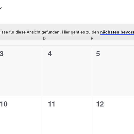
sse für diese Ansicht gefunden. Hier geht es zu den
nächsten bevor
Hinweis
ittwoch
D
Donnerstag
F
Freitag
0
0
0
3
4
5
en,
Veranstaltungen,
Veranstaltungen,
Veranstalt
0
0
0
10
11
12
en,
Veranstaltungen,
Veranstaltungen,
Veranstalt