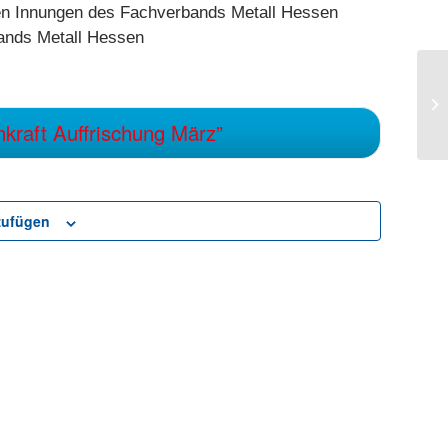
en Innungen des Fachverbands Metall Hessen
ands Metall Hessen
Fe
Ko
raft Auffrischung März”
zufügen