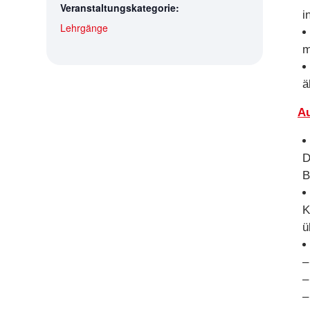
Veranstaltungskategorie:
i
Lehrgänge
m
ä
Au
D
B
K
ü
–
–
–