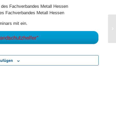
en des Fachverbandes Metall Hessen
 des Fachverbandes Metall Hessen
inars mit ein.
In
(S
II
ndschutzhelfer”
zufügen