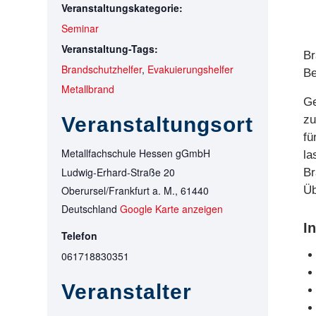
Veranstaltungskategorie:
Seminar
Veranstaltung-Tags:
Br
Brandschutzhelfer
,
Evakuierungshelfer
Be
Metallbrand
Ge
Veranstaltungsort
zu
fü
Metallfachschule Hessen gGmbH
la
Ludwig-Erhard-Straße 20
Br
Oberursel/Frankfurt a. M.
,
61440
Üb
Deutschland
Google Karte anzeigen
I
Telefon
061718830351
Veranstalter