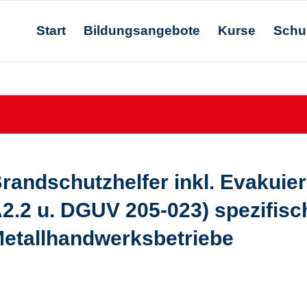
Start
Bildungsangebote
Kurse
Schu
randschutzhelfer inkl. Evakuie
2.2 u. DGUV 205-023) spezifisch
etallhandwerksbetriebe
randschutzhelfer inkl. E
(nach ASR A2.2 u. DGUV 2