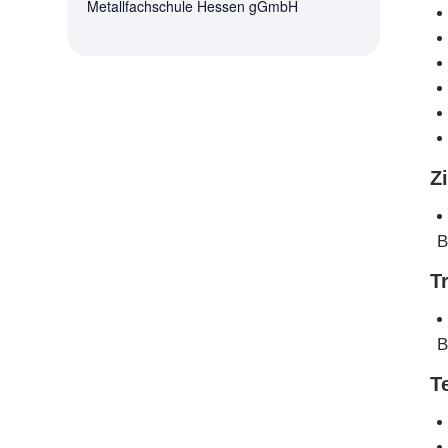
Metallfachschule Hessen gGmbH
Z
B
T
B
T