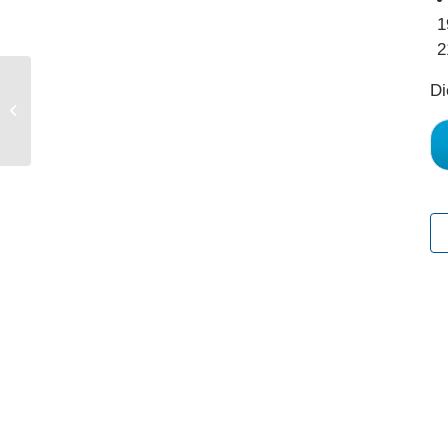
1
2
Di
Schulung verantwortlicher Personen
für Gefahrgut gemäß der § 27 (5)
GGVSEB in Verbindung mit 1.3 ADR