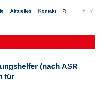
le
Aktuelles
Kontakt
rungshelfer (nach ASR
 für
vakuierungshelfer
05-023) spezifisch