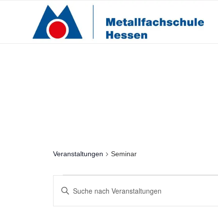
Seminar
Veranstaltungen
Seminar
Veranstaltungen
Veranstaltungen
Bitte
Suche
Schlüsselwort
und
eingeben.