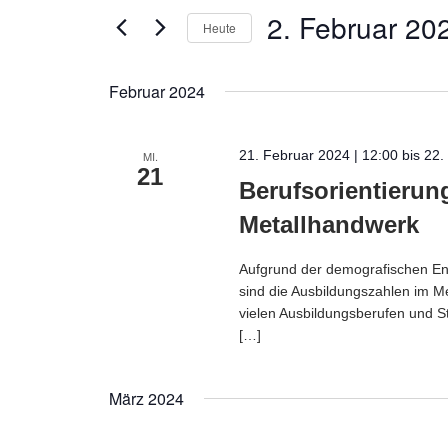
2. Februar 20
Ansichten,
Suche
Heute
nach
Navigation
Datum
Veranstaltungen
wählen.
Februar 2024
Schlüsselwort.
21. Februar 2024 | 12:00
bis
22.
MI.
21
Berufsorientierun
Metallhandwerk
Aufgrund der demografischen En
sind die Ausbildungszahlen im Me
vielen Ausbildungsberufen und
[…]
März 2024