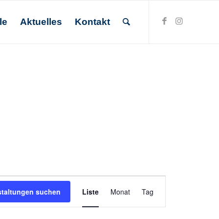
le
Aktuelles
Kontakt
Veranstaltung
staltungen suchen
Liste
Monat
Ansichten-
Tag
Navigation